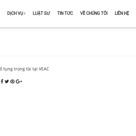
DỊCH VỤ
LUẬT SƯ
TIN TỨC
VỀ CHÚNG TÔI
LIÊN HỆ
ố tụng trọng tài tại VEAC
: