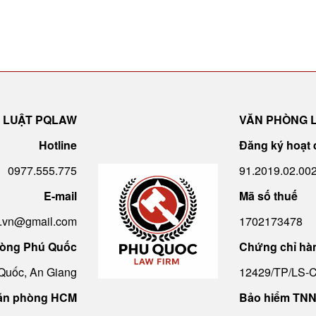
 LUẬT PQLAW
VĂN PHÒNG 
Hotline
Đăng ký hoạt
0977.555.775
91.2019.02.0
E-mail
Mã số thuế
.vn@gmail.com
1702173478
òng Phú Quốc
Chứng chỉ hà
Quốc, An Giang
12429/TP/LS-
ăn phòng HCM
Bảo hiểm TNN