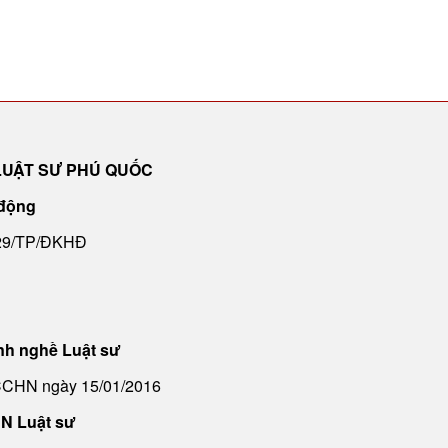
LUẬT SƯ PHÚ QUỐC
 động
029/TP/ĐKHĐ
nh nghề Luật sư
CCHN ngày 15/01/2016
N Luật sư