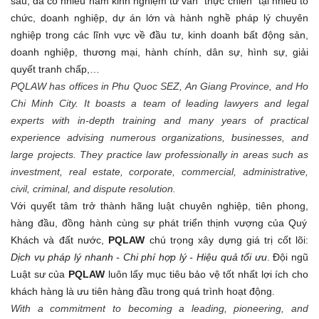
sâu, đã có nhiều năm kinh nghiệm tư vấn
“
thực
chiến” tại
nhiều tổ
chức, doanh nghiệp
, dự án
lớn và hành nghề pháp lý chuyên
nghiệp trong các lĩnh vực về đầu tư, kinh doanh bất động sản,
doanh nghiệp, thương mại, hành
chính,
dân sự, hình sự, giải
quyết tranh chấp,…
PQLAW has offices in Phu Quoc SEZ, An Giang Province, and Ho
Chi Minh City. It boasts a team of leading lawyers and legal
experts with in-depth training and many years of practical
experience advising numerous organizations, businesses, and
large projects. They practice law professionally in areas such as
investment, real estate, corporate, commercial, administrative,
civil, criminal, and dispute resolution.
Với quyết tâm trở thành hãng luật chuyên nghiệp
,
tiên phong
,
hàng đầu, đồng hành cùng sự phát triển
thịnh vượng của Quý
Khách
và
đất nước,
PQLAW
chú trọng xây dựng giá trị cốt lõi:
Dịch vụ pháp lý nhanh - Chi phí hợp lý - Hiệu quả tối ưu
. Đội ngũ
Luật sư của
PQLAW
luôn lấy mục tiêu bảo vệ tốt nhất lợi ích cho
khách hàng là ưu tiên hàng đầu trong quá trình hoạt động.
With a commitment to becoming a leading, pioneering, and