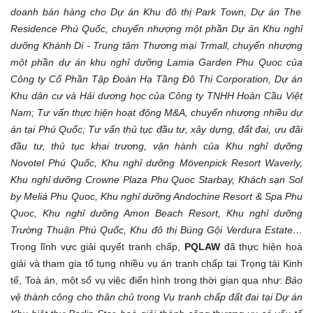
doanh
bán hàng cho Dự án Khu đô thị Park Town
, Dự án
The
Residence Phú Quốc
, chuyển nhượng một phần Dự án Khu nghỉ
dưỡng Khánh Di - Trung tâm Thương mại Trmall, chuyển nhượng
một phần dự án khu nghỉ dưỡng Lamia Garden Phu Quoc
của
Công ty Cổ Phần Tập Đoàn Hạ Tầng Đô Thị Corporation
,
Dự
án
Khu dân cư và Hải dương học của Công ty TNHH Hoàn Cầu Việt
Nam
; Tư vấn t
h
ực
hiện hoạt động M&A,
chuyển nhượng nhiều dự
án tại Phú Quốc; Tư vấn thủ tục đầu tư, xây
dựng,
đất đai, ưu đãi
đầu tư, thủ tục khai trương
,
vận hành của Khu nghỉ dưỡng
Novotel Phú Quốc
,
Khu nghỉ dưỡng Mövenpick Resort Waverly,
Khu
nghỉ dưỡng
Crowne Plaza Phu Quoc Starbay, Khách
sạn
Sol
by Meliá Phu Quoc,
Khu nghỉ dưỡng Andochine Resort & Spa Phu
Quoc, Khu nghỉ dưỡng Amon Beach Resort, Khu nghỉ dưỡng
Trường Thuận Phú Quốc, Khu đô thị Búng Gội Verdura Estate
…
Trong lĩnh vực giải quyết tranh chấp,
PQLAW
đã thực hiện hoà
giải và tham gia tố tụng nhiều vụ án tranh chấp tại Trọng tài Kinh
tế, Toà án, một số vụ việc điển hình trong thời gian qua như:
B
ảo
vệ thành công cho thân chủ trong Vụ tranh chấp đất đai tại Dự án