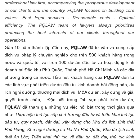
professional law firm, accompanying the prosperous development
of our clients and the country, PQLAW focuses on building core
values: Fast legal services - Reasonable costs - Optimal
efficiency. The PQLAW team of lawyers always prioritizes
protecting the best interests of our clients throughout our
operations.
Gần
10 năm
thành lập đến nay,
PQLAW
đã tư vấn và cung
cấp
dịch vụ pháp lý chuyên nghiệp cho trên 500 khách hàng trong
nước và quốc tế, với trên 100 dự án đầu tư
và hoạt động kinh
doanh
tại Đặc khu
Phú Quốc, Thành phố Hồ Chí Minh và các địa
phương trong cả nước. Hầu
hết
khách hàng của
PQLAW
đến
từ
các lĩnh vực phát triển
dự án đầu
tư
kinh doanh bất động sản, du
lịch nghỉ dưỡng, thương mại dịch vụ,
M&A
dự án, xây
dựng và
giải
quyết tranh chấp,... Đặc biệt trong lĩnh vực phát triển dự án,
PQLAW
đã tham gia những vụ việc nổi bật trong thời gian qua
như:
Thực hiện thủ tục cấp chủ trương đầu
tư
và triển khai thủ tục
đầu tư, quy hoạch, đất đai, xây dựng cho Khu du lịch sinh thái
Phú Hưng
, Khu nghỉ dưỡng La Ha Na Phú Quốc, Khu du lịch sinh
thái An Lộc
; Triển khai thủ tục về đầu tư, đất đai, thủ tục kinh