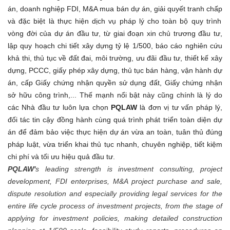
án
, doanh nghiệp FDI,
M&A
mua bán dự án, giải
quyết tranh chấp
và đặc
biệt là
thực hiện dịch vụ pháp lý cho toàn bộ quy trình
vòng
đời
của dự án đầu tư, từ giai đoạn xin chủ trương đầu tư,
lập quy hoạch chi tiết xây dựng tỷ lệ 1/500, báo cáo nghiên cứu
khả thi, thủ tục về đất đai, môi trường, ưu đãi đầu tư, thiết kế xây
dựng, PCCC, giấy phép xây dựng, thủ tục
bán hàng,
vận hành dự
án, cấp Giấy chứng nhận quyền sử dụng đất
,
Giấy chứng nhận
sở hữu công trình,... Thế
mạnh nổi bật này cũng chính
là lý do
các Nhà đầu tư luôn lựa chọn
PQLAW
là đơn vị tư vấn pháp
lý
,
đối tác tin cậy đồng hành cùng quá trình phát triển toàn diện dự
án để đảm bảo việc thực hiện dự án vừa
an toàn, tuân thủ
đúng
pháp luật, vừa
triển khai
thủ tục nhanh, chuyên nghiệp
,
tiết kiệm
chi phí và tối ưu
hiệu quả
đầu tư.
PQLAW'
s leading strength is investment consulting, project
development, FDI enterprises, M&A project purchase and sale,
dispute resolution and especially providing legal services for the
entire life cycle process of investment projects, from the stage of
applying for investment policies, making detailed construction