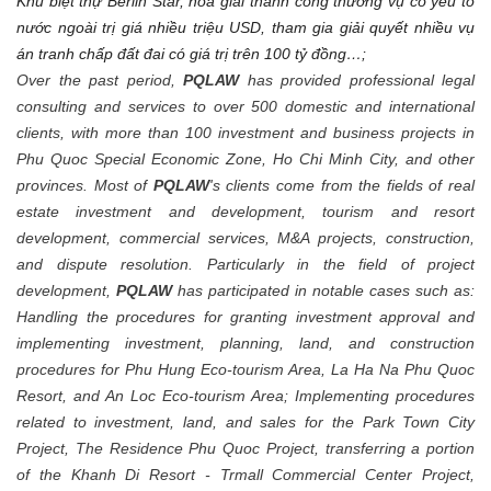
Khu biệt thự Berlin Star
, hoà giải thành công thương vụ có yếu tố
nước ngoài trị giá nhiều triệu USD, tham gia giải quyết nhiều vụ
án tranh chấp đất đai có giá trị trên 100 tỷ đồng…
;
Over the past period,
PQLAW
has provided professional legal
consulting and services to over 500 domestic and international
clients, with more than 100 investment and business projects in
Phu Quoc Special Economic Zone, Ho Chi Minh City, and other
provinces. Most of
PQLAW
's clients come from the fields of real
estate investment and development, tourism and resort
development, commercial services, M&A projects, construction,
and dispute resolution. Particularly in the field of project
development,
PQLAW
has participated in notable cases such as:
Handling the procedures for granting investment approval and
implementing investment, planning, land, and construction
procedures for Phu Hung Eco-tourism Area, La Ha Na Phu Quoc
Resort, and An Loc Eco-tourism Area; Implementing procedures
related to investment, land, and sales for the Park Town City
Project, The Residence Phu Quoc Project, transferring a portion
of the Khanh Di Resort - Trmall Commercial Center Project,