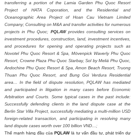
transferring a portion of the Lamia Garden Phu Quoc Resort
Project of HATA Coporation, and the Residential and
Oceanographic Area Project of Hoan Cau Vietnam Limited
Company; Consulting on M&A and transfer activities for numerous
projects in Phu Quoc;
PQLAW
provides consulting services on
investment procedures, construction, land, investment incentives,
and procedures for opening and operating projects such as
Novotel Phu Quoc Resort & Spa, Mövenpick Waverly Phu Quoc
Resort, Crowne Plaza Phu Quoc Starbay, Sol by Meliá Phu Quoc,
Andochine Phu Quoc Resort & Spa, Amon Beach Resort, Truong
Thuan Phu Quoc Resort, and Bung Goi Verdura Residential
area… In the field of dispute resolution, PQLAW has mediated
and participated in litigation in many cases before Economic
Arbitration and Courts. Some typical cases in the past include:
Successfully defending clients in the land dispute case at the
Berlin Star Villa Project, successfully mediating a multi-million USD
foreign-related transaction, and participating in resolving many
land dispute cases worth over 100 billion VND…;
Thế mạnh hàng đầu của
PQLAW
là tư vấn đầu tư
, phát triển dự