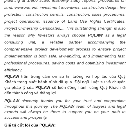
planning at 1/500 scale, feasibility study reports, procedures on
land, environment, investment incentives, construction design, fire
protection, construction permits. construction, sales procedures,
project operations, issuance of Land Use Rights Certificates,
Project Ownership Certificates,... This outstanding strength is also
the reason why Investors always choose
PQLAW
as a legal
consulting unit, a reliable partner accompanying the
comprehensive project development process to ensure project
implementation is both safe, law-abiding, and implementing fast,
professional procedures, saving costs and optimizing investment
efficiency.
PQLAW
trân trọng cảm ơn sự tin tưởng và hợp tác của Quý
Khách
trong suốt hành trình đã qua. Đ
ội ngũ Luật sư và
chuyên
gia pháp lý
của
PQLAW
sẽ
luôn
đồng hành cùng Quý Khách
đi
đến thành công và thắng lợi
.
PQLAW
sincerely thanks you for your trust and cooperation
throughout this journey. The
PQLAW
team of lawyers and legal
experts will always be there to support you on your path to
success and prosperity.
Giá trị cốt lõi của PQLAW: