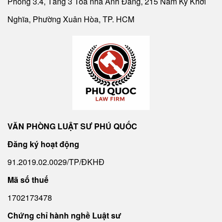
Phòng 3.4, Tầng 3 Toà nhà Anh Đăng, 215 Nam Kỳ Khởi
Nghĩa, Phường Xuân Hòa, TP. HCM
VĂN PHÒNG LUẬT SƯ PHÚ QUỐC
Đăng ký hoạt động
91.2019.02.0029/TP/ĐKHĐ
Mã số thuế
1702173478
Chứng chỉ hành nghề Luật sư